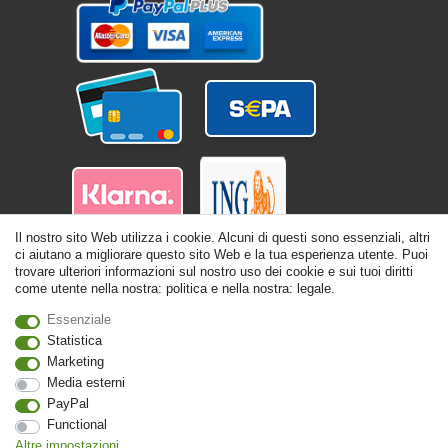
Il nostro sito Web utilizza i cookie. Alcuni di questi sono essenziali, altri
ci aiutano a migliorare questo sito Web e la tua esperienza utente. Puoi
trovare ulteriori informazioni sul nostro uso dei cookie e sui tuoi diritti
come utente nella nostra: politica e nella nostra: legale.
Essenziale
Statistica
© Copyright 2026 | Tutti i diritti riservati. - Tutti i diritti riservati. Prezzi incl.
Marketing
19% di imposta sul valore aggiunto | prezzi base vedi dettaglio articolo | *Si
Media esterni
applica alle consegne in Italia!
PayPal
Functional
Contatto
Withdraw from contract here
Altre impostazioni