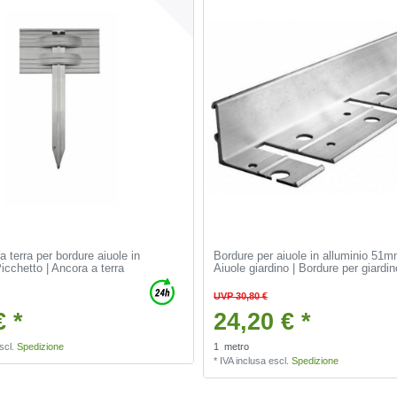
 terra per bordure aiuole in
Bordure per aiuole in alluminio 51
Picchetto | Ancora a terra
Aiuole giardino | Bordure per giardin
UVP 30,80 €
€ *
24,20 € *
scl.
Spedizione
1
metro
*
IVA inclusa
escl.
Spedizione