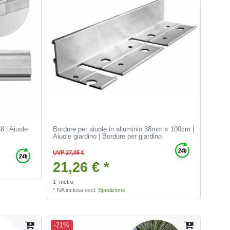
8 | Aiuole
Bordure per aiuole in alluminio 38mm x 100cm |
Aiuole giardino | Bordure per giardino
UVP 27,05 €
21,26 € *
1
metro
*
IVA inclusa
escl.
Spedizione
-21%