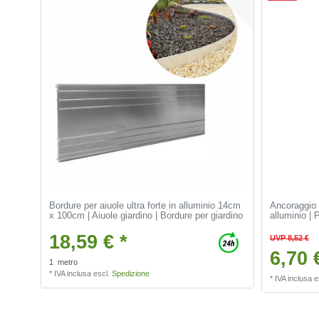
Bordure per aiuole ultra forte in alluminio 14cm
Ancoraggio a
x 100cm | Aiuole giardino | Bordure per giardino
alluminio | 
18,59 € *
UVP 8,52 €
6,70 
1
metro
*
IVA inclusa
escl.
Spedizione
*
IVA inclusa
e