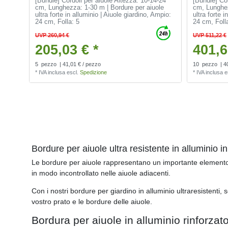
[Bundle] Cordoli per aiuole Altezza: 10-14-24
[Bundle] Cor
cm, Lunghezza: 1-30 m | Bordure per aiuole
cm, Lunghez
ultra forte in alluminio | Aiuole giardino
, Ampio:
ultra forte i
24 cm
, Folla: 5
24 cm
, Foll
UVP 260,94 €
UVP 511,22 €
205,03 € *
401,6
5
pezzo
| 41,01 € / pezzo
10
pezzo
| 4
*
IVA inclusa
escl.
Spedizione
*
IVA inclusa
e
Bordure per aiuole ultra resistente in alluminio in
Le bordure per aiuole rappresentano un importante elemento di 
in modo incontrollato nelle aiuole adiacenti.
Con i nostri bordure per giardino in alluminio ultraresistenti
vostro prato e le bordure delle aiuole.
Bordura per aiuole in alluminio rinforzat