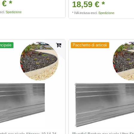
 € *
18,59 € *
scl.
Spedizione
*
IVA inclusa
escl.
Spedizione
ncipale
Pacchetto di articoli