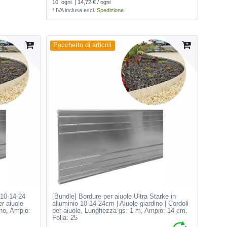
10
ogni
| 14,72 € / ogni
*
IVA inclusa
escl.
Spedizione
Pacchetto di articoli
 10-14-24
[Bundle] Bordure per aiuole Ultra Starke in
r aiuole
alluminio 10-14-24cm | Aiuole giardino | Cordoli
ino
, Ampio:
per aiuole
, Lunghezza gs: 1 m
, Ampio: 14 cm
,
Folla: 25