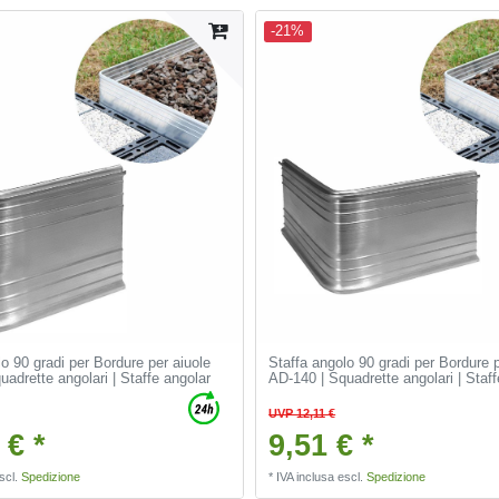
-21%
o 90 gradi per Bordure per aiuole
Staffa angolo 90 gradi per Bordure p
adrette angolari | Staffe angolar
AD-140 | Squadrette angolari | Staff
UVP 12,11 €
 € *
9,51 € *
scl.
Spedizione
*
IVA inclusa
escl.
Spedizione