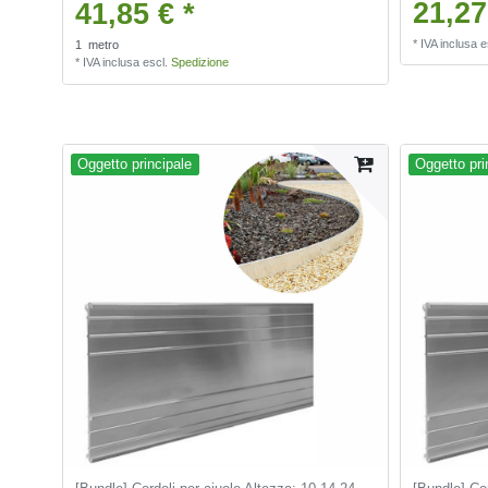
21,27
41,85 € *
*
IVA inclusa
e
1
metro
*
IVA inclusa
escl.
Spedizione
Oggetto principale
Oggetto pri