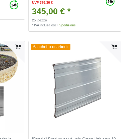
UVP 376,30 €
345,00 € *
25
pezzo
*
IVA inclusa
escl.
Spedizione
Pacchetto di articoli