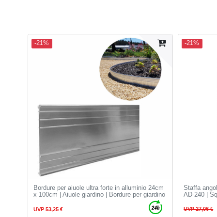
-21%
-21%
Bordure per aiuole ultra forte in alluminio 24cm
Staffa ango
x 100cm | Aiuole giardino | Bordure per giardino
AD-240 | Squ
UVP 27,06 €
UVP 53,25 €