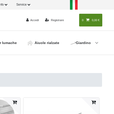
Info
Service
Accedi
Registrare
0
0
0,00 €
r lumache
Aiuole rialzate
Giardino