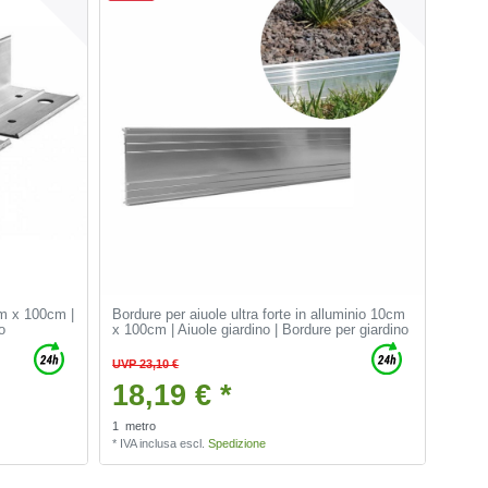
mm x 100cm |
Bordure per aiuole ultra forte in alluminio 10cm
o
x 100cm | Aiuole giardino | Bordure per giardino
UVP 23,10 €
18,19 € *
1
metro
*
IVA inclusa
escl.
Spedizione