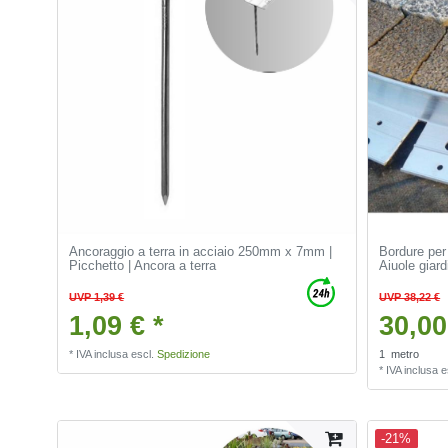
Ancoraggio a terra in acciaio 250mm x 7mm |
Bordure per
Picchetto | Ancora a terra
Aiuole giard
UVP 1,39 €
UVP 38,22 €
1,09 € *
30,00
*
IVA inclusa
escl.
Spedizione
1
metro
*
IVA inclusa
e
-21%