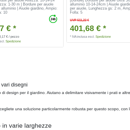
doli per aiuole Altezza: 10-14-24
[Bundle] Bordure per aiuole Ultra St
za: 1-30 m | Bordure per aiuole
alluminio 10-14-24cm | Aiuole giardi
n alluminio | Aiuole giardino
, Ampio:
per aiuole
, Lunghezza gs: 2 m
, Amp
a: 10
Folla: 5
UVP 511,22 €
7 € *
401,68 € *
0,17 € / pezzo
*
IVA inclusa
escl.
Spedizione
scl.
Spedizione
 vari disegni
design per il giardino. Aiutano a delimitare visivamente i prati e altre
, scegliete una soluzione particolarmente robusta per questo scopo, con l
o in varie larghezze