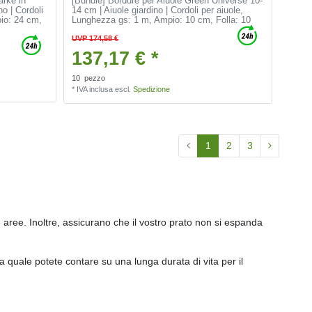
arke in
[Bundle] Bordure per Aiuole Green Universe 10-
no | Cordoli
14 cm | Aiuole giardino | Cordoli per aiuole
,
io: 24 cm
,
Lunghezza gs: 1 m
, Ampio: 10 cm
, Folla: 10
UVP 174,58 €
137,17 € *
10
pezzo
*
IVA inclusa
escl.
Spedizione
1
2
3
 aree. Inoltre, assicurano che il vostro prato non si espanda
a quale potete contare su una lunga durata di vita per il