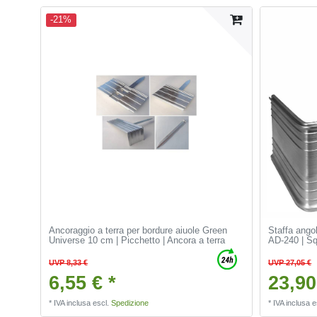
-21%
Ancoraggio a terra per bordure aiuole Green
Staffa angol
Universe 10 cm | Picchetto | Ancora a terra
AD-240 | Squ
UVP 8,33 €
UVP 27,05 €
6,55 € *
23,90
*
IVA inclusa
escl.
Spedizione
*
IVA inclusa
e