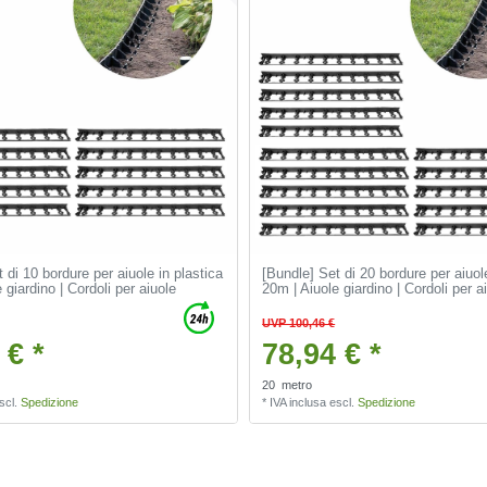
 di 10 bordure per aiuole in plastica
[Bundle] Set di 20 bordure per aiuol
 giardino | Cordoli per aiuole
20m | Aiuole giardino | Cordoli per a
UVP 100,46 €
 € *
78,94 € *
20
metro
scl.
Spedizione
*
IVA inclusa
escl.
Spedizione