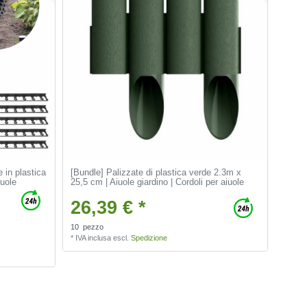
e in plastica
[Bundle] Palizzate di plastica verde 2.3m x
iuole
25,5 cm | Aiuole giardino | Cordoli per aiuole
26,39 € *
10
pezzo
*
IVA inclusa
escl.
Spedizione