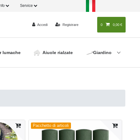
Info
Service
Accedi
Registrare
0
0
0,00 €
r lumache
Aiuole rialzate
Giardino
Pacchetto di articoli