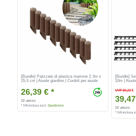
[Bundle] Palizzate di plastica marrone 2.3m x
[Bundle] Set
25,5 cm | Aiuole giardino | Cordoli per aiuole
10m | Aiuole
26,39 € *
UVP 50,23 €
39,47
10
pezzo
*
IVA inclusa
escl.
Spedizione
10
pezzo
*
IVA inclusa
e