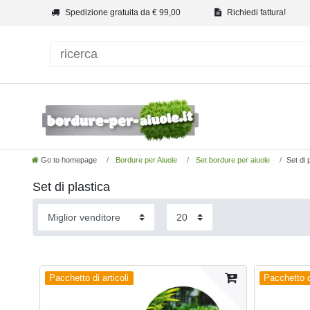
Spedizione gratuita da € 99,00
Richiedi fattura!
Go to homepage
Bordure per Aiuole
Set bordure per aiuole
Set di 
Set di plastica
Pacchetto di articoli
Pacchetto di