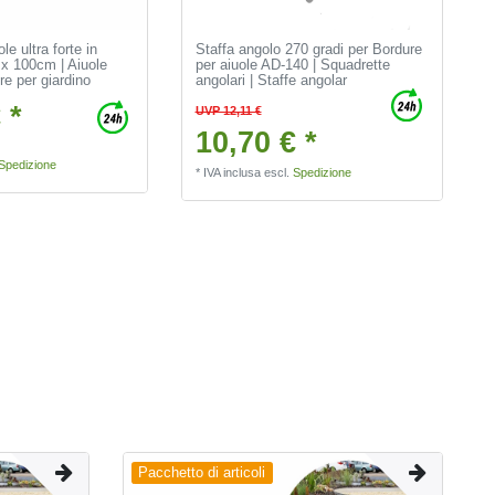
le ultra forte in
Staffa angolo 270 gradi per Bordure
 x 100cm | Aiuole
per aiuole AD-140 | Squadrette
re per giardino
angolari | Staffe angolar
 *
UVP 12,11 €
10,70 € *
Spedizione
*
IVA inclusa
escl.
Spedizione
Pacchetto di articoli