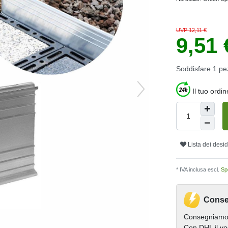
UVP 12,11 €
9,51
Soddisfare
1
pe
Il tuo ordi
Lista dei desid
* IVA inclusa escl.
Spe
Conse
Consegniamo 
Con DHL il vo