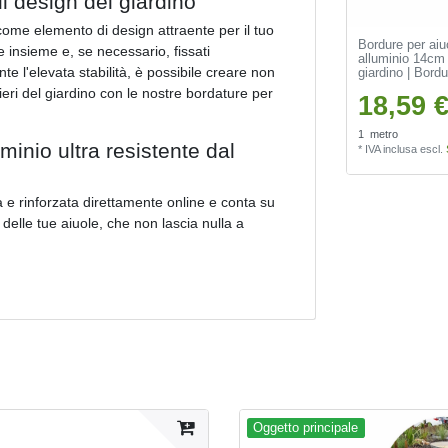
il design del giardino
à come elemento di design attraente per il tuo
Bordure per aiuo
e insieme e, se necessario, fissati
alluminio 14cm
e l'elevata stabilità, è possibile creare non
giardino | Bordu
tieri del giardino con le nostre bordature per
18,59 €
1
metro
minio ultra resistente dal
*
IVA inclusa
escl.
a e rinforzata direttamente online e conta su
delle tue aiuole, che non lascia nulla a
Oggetto principale