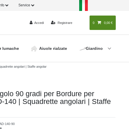
Info
Service
Accedi
Registrare
0
0
0,00 €
r lumache
Aiuole rialzate
Giardino
uadrette angolari | Staffe angolar
golo 90 gradi per Bordure per
-140 | Squadrette angolari | Staffe
AD-140-90
it