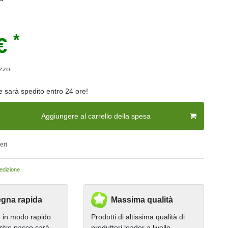
*
 €
zzo
ne sarà spedito entro 24 ore!
Aggiungere al carrello della spesa
eri
dizione
gna rapida
Massima qualità
in modo rapido.
Prodotti di altissima qualità di
stro pacco sarà
produttori leader a livello