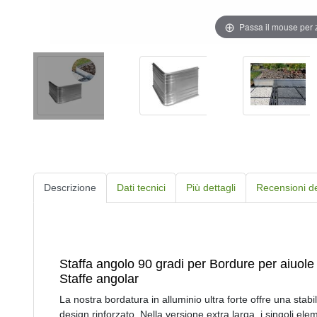
Passa il mouse per
Descrizione
Dati tecnici
Più dettagli
Recensioni dei
Staffa angolo 90 gradi per Bordure per aiuole
Staffe angolar
La nostra bordatura in alluminio ultra forte offre una stabi
design rinforzato. Nella versione extra larga, i singoli el