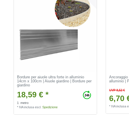
Bordure per aiuole ultra forte in alluminio
Ancoraggio a
14cm x 100cm | Aiuole giardino | Bordure per
alluminio | 
giardino
UVP 8,52 €
18,59 € *
6,70 
1
metro
*
IVA inclusa
e
*
IVA inclusa
escl.
Spedizione