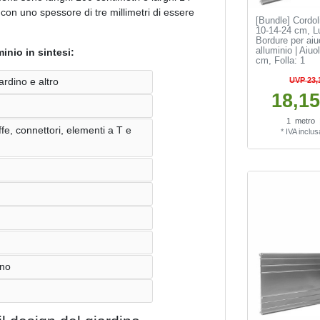
con uno spessore di tre millimetri di essere
[Bundle] Cordol
10-14-24 cm, L
Bordure per aiuo
alluminio | Aiuo
minio in sintesi:
cm
, Folla: 1
UVP 23,
ardino e altro
18,15
1
metro
fe, connettori, elementi a T e
*
IVA inclus
ino