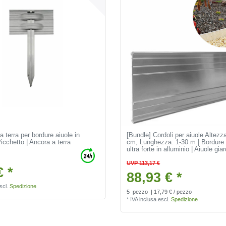
 terra per bordure aiuole in
[Bundle] Cordoli per aiuole Altezz
Picchetto | Ancora a terra
cm, Lunghezza: 1-30 m | Bordure 
ultra forte in alluminio | Aiuole gia
UVP 113,17 €
€ *
88,93 € *
scl.
Spedizione
5
pezzo
| 17,79 € / pezzo
*
IVA inclusa
escl.
Spedizione