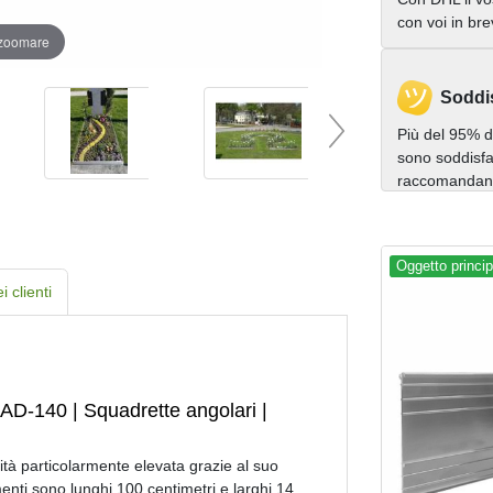
con voi in br
 zoomare
Soddi
Più del 95% de
sono soddisfat
raccomandano 
Oggetto princip
 clienti
 AD-140 | Squadrette angolari |
lità particolarmente elevata grazie al suo
ementi sono lunghi 100 centimetri e larghi 14