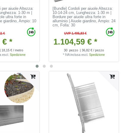
i per aiuole Altezza:
[Bundle] Cordoli per aiuole Altezza:
unghezza: 1-30 m |
10-14-24 cm, Lunghezza: 1-30 m |
le ultra forte in
Bordure per aiuole ultra forte in
le giardino
, Ampio: 10
alluminio | Aiuole giardino
, Ampio: 24
cm
, Folla: 30
11 €
UVP 1.405,83 €
 € *
1.104,59 € *
| 18,15 € / metro
30
pezzo
| 36,82 € / pezzo
a
escl.
Spedizione
*
IVA inclusa
escl.
Spedizione