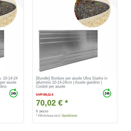
a: 10-14-24
[Bundle] Bordure per aiuole Ultra Starke in
per aiuole
alluminio 10-14-24cm | Aiuole giardino |
rdino
Cordoli per aiuole
UVP 89,11 €
70,02 € *
5
pezzo
*
IVA inclusa
escl.
Spedizione