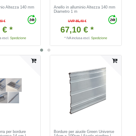
inio Altezza 140 mm
Anello in alluminio Altezza 140 mm
Diametro 1 m
20 €
UVP 85,40 €
 € *
67,10 € *
a
escl.
Spedizione
*
IVA inclusa
escl.
Spedizione
rra per bordure
Bordure per aiuole Green Universe
niverse 14 cm |
14cm x 100cm | Aiuole giardino |