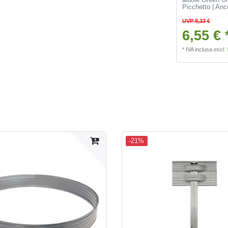
Picchetto | Anc
UVP 8,33 €
6,55 € 
*
IVA inclusa
escl.
-21%