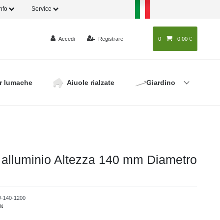
Info
Service
Accedi
Registrare
0
0
0,00 €
r lumache
Aiuole rialzate
Giardino
n alluminio Altezza 140 mm Diametro
-140-1200
it