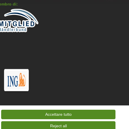
embro di:
Accettare tutto
Reject all