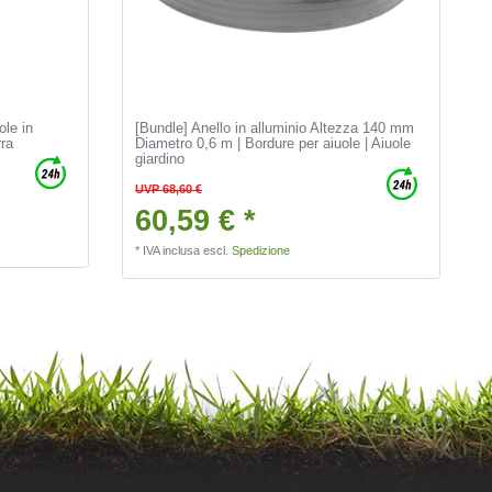
ole in
[Bundle] Anello in alluminio Altezza 140 mm
rra
Diametro 0,6 m | Bordure per aiuole | Aiuole
giardino
UVP 68,60 €
60,59 € *
*
IVA inclusa
escl.
Spedizione