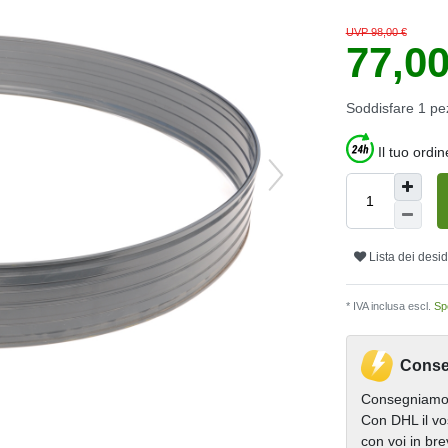
UVP 98,00 €
77,0
Soddisfare
1
pe
Il tuo ordi
Lista dei desid
* IVA inclusa escl.
Spe
Conse
Consegniamo 
Con DHL il vo
con voi in br