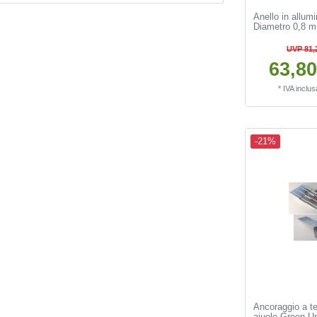
Anello in allum
Diametro 0,8 m
UVP 81,
63,80
*
IVA inclus
-21%
Ancoraggio a te
aiuole Green U