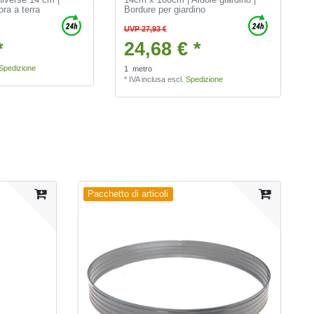
ora a terra
Bordure per giardino
UVP 27,93 €
*
24,68 € *
Spedizione
1
metro
*
IVA inclusa
escl.
Spedizione
Pacchetto di articoli