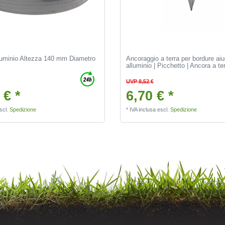
lluminio Altezza 140 mm Diametro
Ancoraggio a terra per bordure aiu
alluminio | Picchetto | Ancora a te
UVP 8,52 €
 € *
6,70 € *
scl.
Spedizione
*
IVA inclusa
escl.
Spedizione