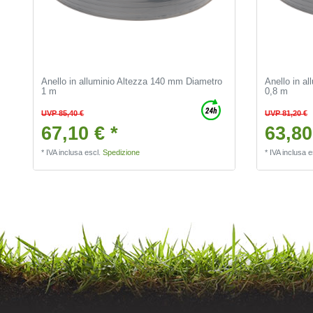
Anello in alluminio Altezza 140 mm Diametro
Anello in a
1 m
0,8 m
UVP 85,40 €
UVP 81,20 €
67,10 € *
63,80
*
IVA inclusa
escl.
Spedizione
*
IVA inclusa
e