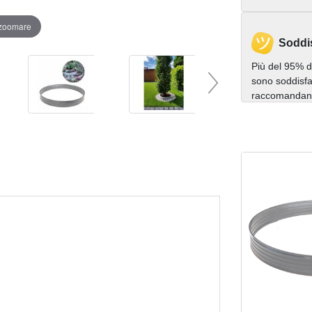
 zoomare
Soddi
Più del 95% de
sono soddisfat
raccomandano 