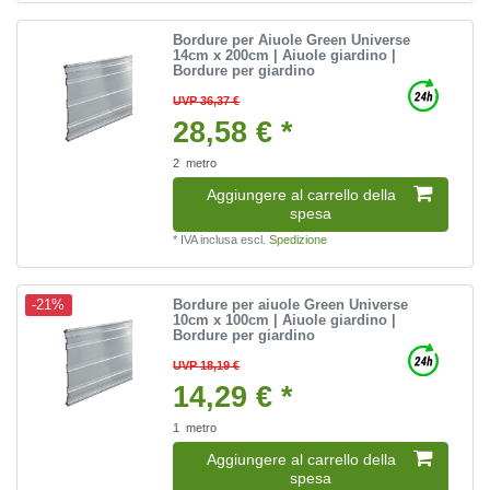
Bordure per Aiuole Green Universe
14cm x 200cm | Aiuole giardino |
Bordure per giardino
UVP 36,37 €
28,58 € *
2
metro
Aggiungere al carrello della
spesa
*
IVA inclusa
escl.
Spedizione
Bordure per aiuole Green Universe
-21%
10cm x 100cm | Aiuole giardino |
Bordure per giardino
UVP 18,19 €
14,29 € *
1
metro
Aggiungere al carrello della
spesa