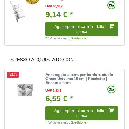
UVP 10,35 €
9,14 € *
Aggiungere al carrello della
spesa
*
IVA inclusa
escl.
Spedizione
SPESSO ACQUISTATO CON...
Ancoraggio a terra per bordure aiuole
-21%
Green Universe 10 cm | Picchetto |
Ancora a terra
UVP 8,33 €
6,55 € *
Aggiungere al carrello della
spesa
*
IVA inclusa
escl.
Spedizione