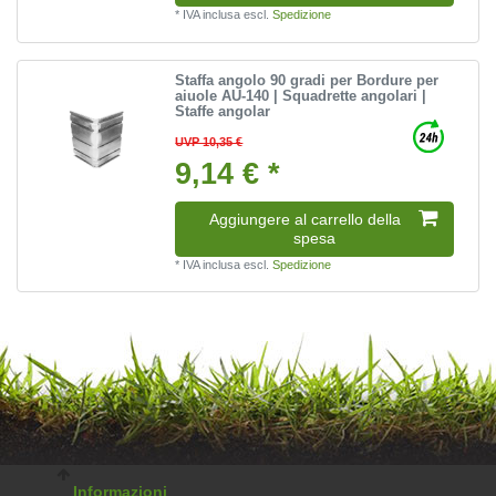
*
IVA inclusa
escl.
Spedizione
Staffa angolo 90 gradi per Bordure per
aiuole AU-140 | Squadrette angolari |
Staffe angolar
UVP 10,35 €
9,14 € *
Aggiungere al carrello della
spesa
*
IVA inclusa
escl.
Spedizione
Informazioni