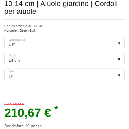
10-14 cm | Aiuole giardino | Cordoli
per aiuole
Codice articolo
AU-14-10-1
Hersteller:
Green-Split
Lunghezza gs
Ampio
Folla
UVP 268,13 €
*
210,67 €
Soddisfare
10
pezzo