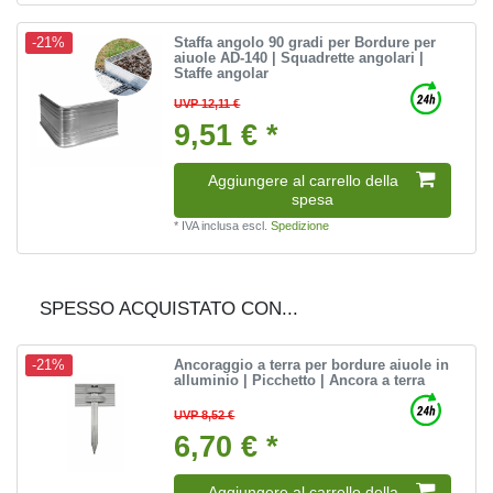
Staffa angolo 90 gradi per Bordure per
-21%
aiuole AD-140 | Squadrette angolari |
Staffe angolar
UVP 12,11 €
9,51 € *
Aggiungere al carrello della
spesa
*
IVA inclusa
escl.
Spedizione
SPESSO ACQUISTATO CON...
Ancoraggio a terra per bordure aiuole in
-21%
alluminio | Picchetto | Ancora a terra
UVP 8,52 €
6,70 € *
Aggiungere al carrello della