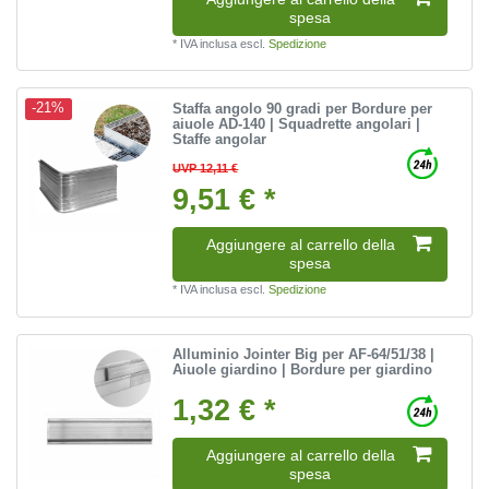
spesa
*
IVA inclusa
escl.
Spedizione
Staffa angolo 90 gradi per Bordure per
-21%
aiuole AD-140 | Squadrette angolari |
Staffe angolar
UVP 12,11 €
9,51 € *
Aggiungere al carrello della
spesa
*
IVA inclusa
escl.
Spedizione
Alluminio Jointer Big per AF-64/51/38 |
Aiuole giardino | Bordure per giardino
1,32 € *
Aggiungere al carrello della
spesa