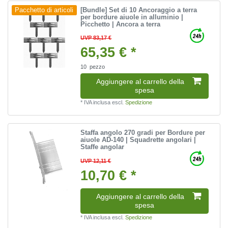
[Bundle] Set di 10 Ancoraggio a terra
Pacchetto di articoli
per bordure aiuole in alluminio |
Picchetto | Ancora a terra
UVP 83,17 €
65,35 € *
10
pezzo
Aggiungere al carrello della
spesa
*
IVA inclusa
escl.
Spedizione
Staffa angolo 270 gradi per Bordure per
aiuole AD-140 | Squadrette angolari |
Staffe angolar
UVP 12,11 €
10,70 € *
Aggiungere al carrello della
spesa
*
IVA inclusa
escl.
Spedizione