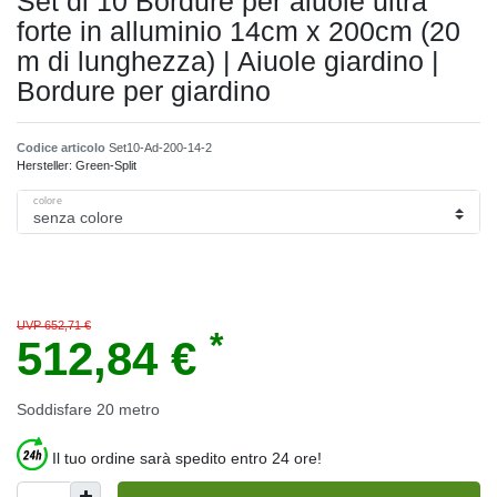
Set di 10 Bordure per aiuole ultra
forte in alluminio 14cm x 200cm (20
m di lunghezza) | Aiuole giardino |
Bordure per giardino
Codice articolo
Set10-Ad-200-14-2
Hersteller:
Green-Split
colore
UVP 652,71 €
*
512,84 €
Soddisfare
20
metro
Il tuo ordine sarà spedito entro 24 ore!