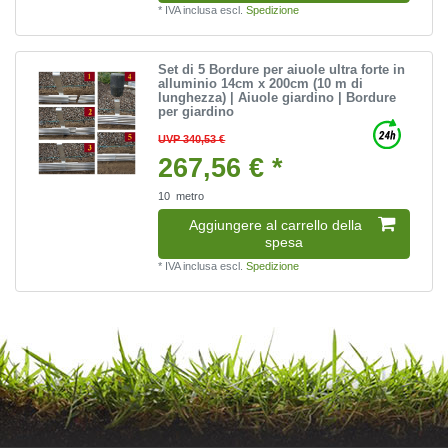
*
IVA inclusa
escl.
Spedizione
Set di 5 Bordure per aiuole ultra forte in
alluminio 14cm x 200cm (10 m di
lunghezza) | Aiuole giardino | Bordure
per giardino
UVP 340,53 €
267,56 € *
10
metro
Aggiungere al carrello della
spesa
*
IVA inclusa
escl.
Spedizione