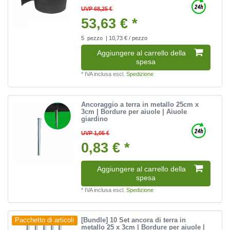
UVP 68,25 €
53,63 € *
5
pezzo
| 10,73 € / pezzo
Aggiungere al carrello della
spesa
*
IVA inclusa
escl.
Spedizione
Ancoraggio a terra in metallo 25cm x
3cm | Bordure per aiuole | Aiuole
giardino
UVP 1,05 €
0,83 € *
Aggiungere al carrello della
spesa
*
IVA inclusa
escl.
Spedizione
[Bundle] 10 Set ancora di terra in
Pacchetto di articoli
metallo 25 x 3cm | Bordure per aiuole |