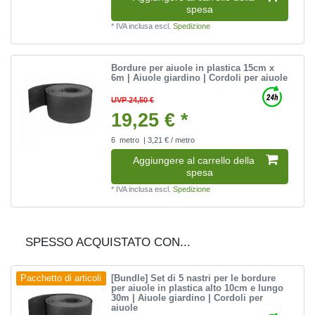
spesa
*
IVA inclusa
escl.
Spedizione
Bordure per aiuole in plastica 15cm x
6m | Aiuole giardino | Cordoli per aiuole
UVP 24,50 €
19,25 € *
6
metro
| 3,21 € / metro
Aggiungere al carrello della
spesa
*
IVA inclusa
escl.
Spedizione
SPESSO ACQUISTATO CON...
[Bundle] Set di 5 nastri per le bordure
Pacchetto di articoli
per aiuole in plastica alto 10cm e lungo
30m | Aiuole giardino | Cordoli per
aiuole