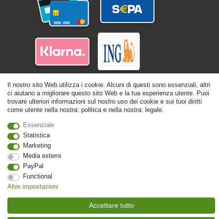
Il nostro sito Web utilizza i cookie. Alcuni di questi sono essenziali, altri
ci aiutano a migliorare questo sito Web e la tua esperienza utente. Puoi
trovare ulteriori informazioni sul nostro uso dei cookie e sui tuoi diritti
come utente nella nostra: politica e nella nostra: legale.
Essenziale
© Copyright 2026 | Tutti i diritti riservati. - Tutti i diritti riservati. Prezzi incl.
Statistica
19% di imposta sul valore aggiunto | prezzi base vedi dettaglio articolo | *Si
Marketing
applica alle consegne in Italia!
Media esterni
Contatto
Withdraw from contract here
PayPal
Functional
Altre impostazioni
Accettare tutto