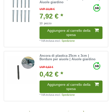
Aiuole giardino
UVP 10,08 €
7,92 € *
10
pezzo
Aggiungere al carrello della
spesa
*
IVA inclusa
escl.
Spedizione
Ancora di plastica 25cm x 3cm |
Bordure per aiuole | Aiuole giardino
UVP 0,53 €
0,42 € *
Aggiungere al carrello della
spesa
*
IVA inclusa
escl.
Spedizione