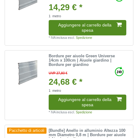
14,29 € *
1
metro
Aggiungere al carrello della
spesa
*
IVA inclusa
escl.
Spedizione
Bordure per aiuole Green Universe
14cm x 100cm | Aiuole giardino |
Bordure per giardino
UVP 27,93 €
24,68 € *
1
metro
Aggiungere al carrello della
spesa
*
IVA inclusa
escl.
Spedizione
[Bundle] Anello in alluminio Altezza 100
Pacchetto di articoli
mm Diametro 0,8 m | Bordure per aiuole