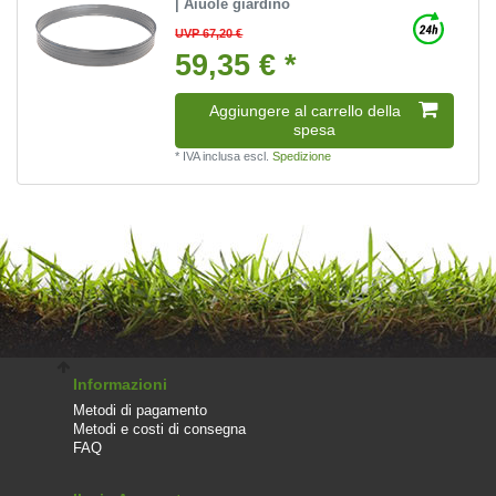
| Aiuole giardino
UVP 67,20 €
59,35 € *
Aggiungere al carrello della
spesa
*
IVA inclusa
escl.
Spedizione
Informazioni
Metodi di pagamento
Metodi e costi di consegna
FAQ