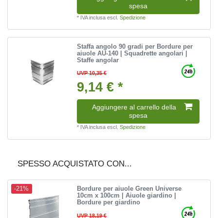
spesa
*
IVA inclusa
escl.
Spedizione
Staffa angolo 90 gradi per Bordure per
aiuole AU-140 | Squadrette angolari |
Staffe angolar
UVP 10,35 €
9,14 € *
Aggiungere al carrello della
spesa
*
IVA inclusa
escl.
Spedizione
SPESSO ACQUISTATO CON...
Bordure per aiuole Green Universe
-21%
10cm x 100cm | Aiuole giardino |
Bordure per giardino
UVP 18,19 €