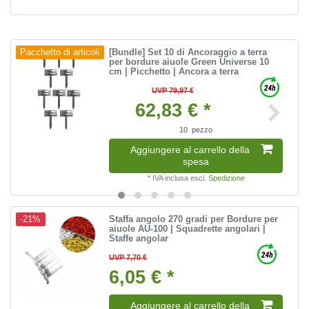
[Bundle] Set 10 di Ancoraggio a terra
Pacchetto di articoli
per bordure aiuole Green Universe 10
cm | Picchetto | Ancora a terra
UVP 79,97 €
62,83 € *
10
pezzo
Aggiungere al carrello della
spesa
*
IVA inclusa
escl.
Spedizione
Staffa angolo 270 gradi per Bordure per
-21%
aiuole AU-100 | Squadrette angolari |
Staffe angolar
UVP 7,70 €
6,05 € *
Aggiungere al carrello della