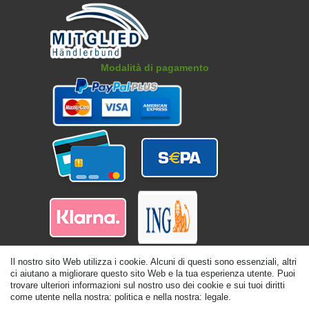
Modalità di pagamento
Il nostro sito Web utilizza i cookie. Alcuni di questi sono essenziali, altri
ci aiutano a migliorare questo sito Web e la tua esperienza utente. Puoi
trovare ulteriori informazioni sul nostro uso dei cookie e sui tuoi diritti
come utente nella nostra: politica e nella nostra: legale.