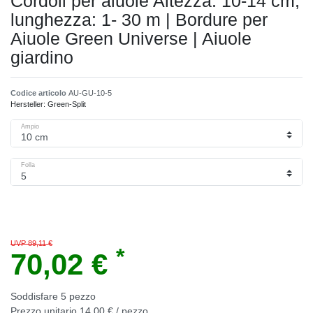
Cordoli per aiuole Altezza: 10-14 cm,
lunghezza: 1- 30 m | Bordure per
Aiuole Green Universe | Aiuole
giardino
Codice articolo
AU-GU-10-5
Hersteller:
Green-Split
Ampio
Folla
UVP 89,11 €
*
70,02 €
Soddisfare
5
pezzo
Prezzo unitario
14,00 € / pezzo