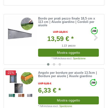
Bordo per prati pezzo finale 18,5 cm x
113 cm | Aiuole giardino | Cordoli per
aiuole
UVP 18,00 €
13,59 € *
1.13
pezzo
Mostra oggetto
*
IVA inclusa
escl.
Spedizione
Angolo per bordure per aiuole 13.5cm |
-21%
Bordure per aiuole | Aiuole giardino
UVP 8,05 €
6,33 € *
Mostra oggetto
*
IVA inclusa
escl.
Spedizione