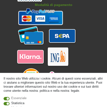
Modalità di pagamento
Il nostro sito Web utilizza i cookie. Alcuni di questi sono essenziali, altri
ci aiutano a migliorare questo sito Web e la tua esperienza utente. Puoi
trovare ulteriori informazioni sul nostro uso dei cookie e sui tuoi diritti
come utente nella nostra: politica e nella nostra: legale.
© Copyright 2026 | Tutti i diritti riservati. - Tutti i diritti riservati. Prezzi incl.
Essenziale
19% di imposta sul valore aggiunto | prezzi base vedi dettaglio articolo | *Si
Statistica
applica alle consegne in Italia!