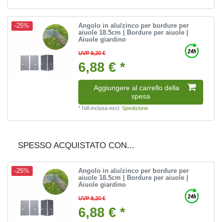
Angolo in alu/zinco per bordure per
-25%
aiuole 18.5cm | Bordure per aiuole |
Aiuole giardino
UVP 9,20 €
6,88 € *
Aggiungere al carrello della
spesa
*
IVA inclusa
escl.
Spedizione
SPESSO ACQUISTATO CON...
Angolo in alu/zinco per bordure per
-25%
aiuole 18.5cm | Bordure per aiuole |
Aiuole giardino
UVP 9,20 €
6,88 € *