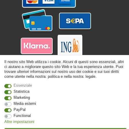
Il nostro sito Web utilizza i cookie. Alcuni di questi sono essenziali, altri
ci aiutano a migliorare questo sito Web e la tua esperienza utente. Puoi
trovare ulteriori informazioni sul nostro uso dei cookie e sui tuoi diritti
come utente nella nostra: politica e nella nostra: legale.
Essenziale
Statistica
© Copyright 2026 | Tutti i diritti riservati. - Tutti i diritti riservati. Prezzi incl.
19% di imposta sul valore aggiunto | prezzi base vedi dettaglio articolo | *Si
Marketing
applica alle consegne in Italia!
Media esterni
PayPal
Contatto
Withdraw from contract here
Functional
Altre impostazioni