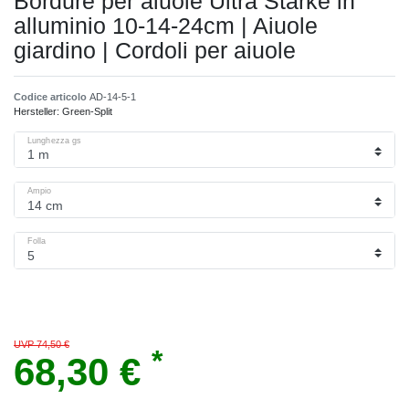
Bordure per aiuole Ultra Starke in
alluminio 10-14-24cm | Aiuole
giardino | Cordoli per aiuole
Codice articolo
AD-14-5-1
Hersteller:
Green-Split
Lunghezza gs
Ampio
Folla
UVP 74,50 €
*
68,30 €