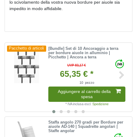
lo scivolamento della vostra nuova bordure per aiuole sia
impedito in modo affidabile.
[Bundle] Set di 10 Ancoraggio a terra
Pacchetto di articoli
per bordure aiuole in alluminio |
Picchetto | Ancora a terra
UVP 83,17 €
65,35 € *
10
pezzo
Aggiungere al carrello della
spesa
*
IVA inclusa
escl.
Spedizione
Staffa angolo 270 gradi per Bordure per
aiuole AD-140 | Squadrette angolari |
Staffe angolar