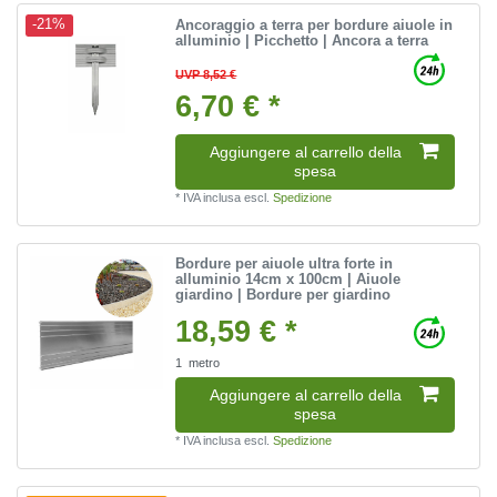
Ancoraggio a terra per bordure aiuole in
-21%
alluminio | Picchetto | Ancora a terra
UVP 8,52 €
6,70 € *
Aggiungere al carrello della
spesa
*
IVA inclusa
escl.
Spedizione
Bordure per aiuole ultra forte in
alluminio 14cm x 100cm | Aiuole
giardino | Bordure per giardino
18,59 € *
1
metro
Aggiungere al carrello della
spesa
*
IVA inclusa
escl.
Spedizione