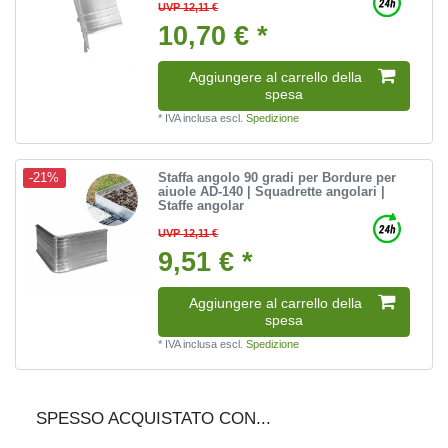
UVP 12,11 €
10,70 € *
Aggiungere al carrello della
spesa
*
IVA inclusa
escl.
Spedizione
Staffa angolo 90 gradi per Bordure per
-21%
aiuole AD-140 | Squadrette angolari |
Staffe angolar
UVP 12,11 €
9,51 € *
Aggiungere al carrello della
spesa
*
IVA inclusa
escl.
Spedizione
SPESSO ACQUISTATO CON...