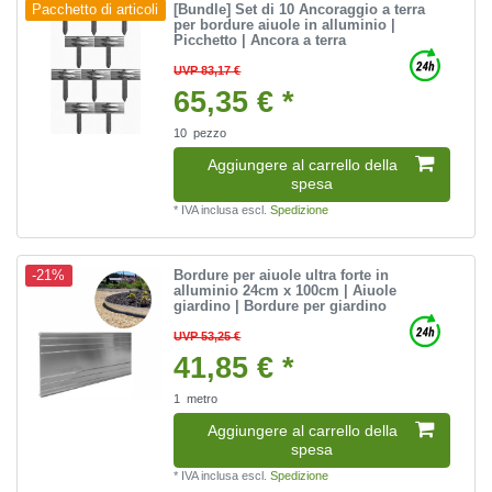
[Bundle] Set di 10 Ancoraggio a terra
Pacchetto di articoli
per bordure aiuole in alluminio |
Picchetto | Ancora a terra
UVP 83,17 €
65,35 € *
10
pezzo
Aggiungere al carrello della
spesa
*
IVA inclusa
escl.
Spedizione
Bordure per aiuole ultra forte in
-21%
alluminio 24cm x 100cm | Aiuole
giardino | Bordure per giardino
UVP 53,25 €
41,85 € *
1
metro
Aggiungere al carrello della
spesa
*
IVA inclusa
escl.
Spedizione