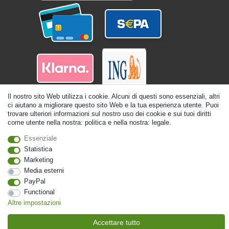
Il nostro sito Web utilizza i cookie. Alcuni di questi sono essenziali, altri
ci aiutano a migliorare questo sito Web e la tua esperienza utente. Puoi
trovare ulteriori informazioni sul nostro uso dei cookie e sui tuoi diritti
come utente nella nostra: politica e nella nostra: legale.
Essenziale
Statistica
© Copyright 2026 | Tutti i diritti riservati. - Tutti i diritti riservati. Prezzi incl.
19% di imposta sul valore aggiunto | prezzi base vedi dettaglio articolo | *Si
Marketing
applica alle consegne in Italia!
Media esterni
PayPal
Contatto
Withdraw from contract here
Functional
Altre impostazioni
Accettare tutto