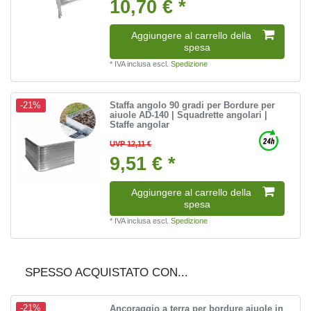
10,70 € *
Aggiungere al carrello della
spesa
*
IVA inclusa
escl.
Spedizione
Staffa angolo 90 gradi per Bordure per
-21%
aiuole AD-140 | Squadrette angolari |
Staffe angolar
UVP 12,11 €
9,51 € *
Aggiungere al carrello della
spesa
*
IVA inclusa
escl.
Spedizione
SPESSO ACQUISTATO CON...
Ancoraggio a terra per bordure aiuole in
-21%