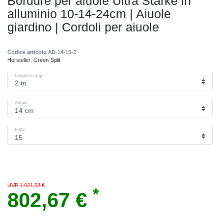
Bordure per aiuole Ultra Starke in
alluminio 10-14-24cm | Aiuole
giardino | Cordoli per aiuole
Codice articolo
AD-14-15-2
Hersteller:
Green-Split
Lunghezza gs
Ampio
Folla
UVP 1.021,58 €
*
802,67 €