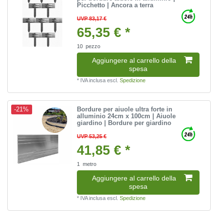
Picchetto | Ancora a terra
UVP 83,17 €
65,35 € *
10
pezzo
Aggiungere al carrello della
spesa
*
IVA inclusa
escl.
Spedizione
Bordure per aiuole ultra forte in
-21%
alluminio 24cm x 100cm | Aiuole
giardino | Bordure per giardino
UVP 53,25 €
41,85 € *
1
metro
Aggiungere al carrello della
spesa
*
IVA inclusa
escl.
Spedizione