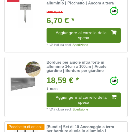
alluminio | Picchetto | Ancora a terra
UVP 8,52 €
6,70 € *
Aggiungere al carrello della
spesa
*
IVA inclusa
escl.
Spedizione
Bordure per aiuole ultra forte in
alluminio 14cm x 100cm | Aiuole
giardino | Bordure per giardino
18,59 € *
1
metro
Aggiungere al carrello della
spesa
*
IVA inclusa
escl.
Spedizione
[Bundle] Set di 10 Ancoraggio a terra
Pacchetto di articoli
per bordure aiuole in alluminio |