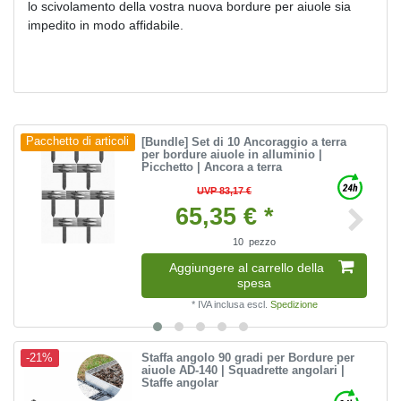
lo scivolamento della vostra nuova bordure per aiuole sia
impedito in modo affidabile.
[Bundle] Set di 10 Ancoraggio a terra
Pacchetto di articoli
per bordure aiuole in alluminio |
Picchetto | Ancora a terra
UVP 83,17 €
65,35 € *
10
pezzo
Aggiungere al carrello della
spesa
*
IVA inclusa
escl.
Spedizione
Staffa angolo 90 gradi per Bordure per
-21%
aiuole AD-140 | Squadrette angolari |
Staffe angolar