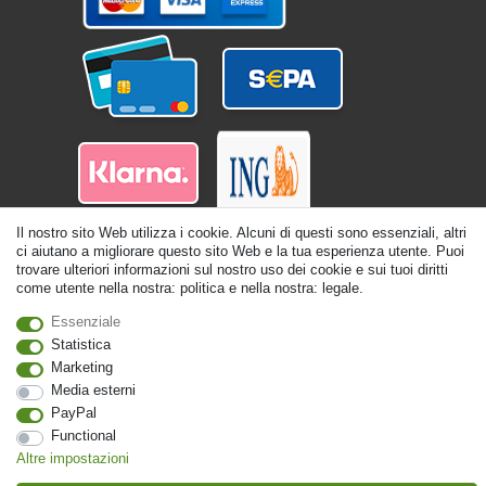
Il nostro sito Web utilizza i cookie. Alcuni di questi sono essenziali, altri
ci aiutano a migliorare questo sito Web e la tua esperienza utente. Puoi
trovare ulteriori informazioni sul nostro uso dei cookie e sui tuoi diritti
come utente nella nostra: politica e nella nostra: legale.
Essenziale
Statistica
© Copyright 2026 | Tutti i diritti riservati. - Tutti i diritti riservati. Prezzi incl.
19% di imposta sul valore aggiunto | prezzi base vedi dettaglio articolo | *Si
Marketing
applica alle consegne in Italia!
Media esterni
PayPal
Contatto
Withdraw from contract here
Functional
Altre impostazioni