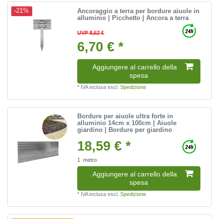
Ancoraggio a terra per bordure aiuole in
-21%
alluminio | Picchetto | Ancora a terra
UVP 8,52 €
6,70 € *
Aggiungere al carrello della
spesa
*
IVA inclusa
escl.
Spedizione
Bordure per aiuole ultra forte in
alluminio 14cm x 100cm | Aiuole
giardino | Bordure per giardino
18,59 € *
1
metro
Aggiungere al carrello della
spesa
*
IVA inclusa
escl.
Spedizione