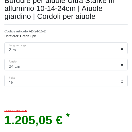
Bordure per aiuole Ultra Starke in
alluminio 10-14-24cm | Aiuole
giardino | Cordoli per aiuole
Codice articolo
AD-24-15-2
Hersteller:
Green-Split
Lunghezza gs
Ampio
Folla
UVP 1.533,70 €
*
1.205,05 €