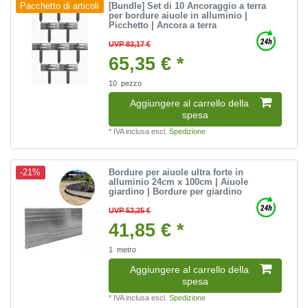
[Bundle] Set di 10 Ancoraggio a terra
Pacchetto di articoli
per bordure aiuole in alluminio |
Picchetto | Ancora a terra
UVP 83,17 €
65,35 € *
10
pezzo
Aggiungere al carrello della
spesa
*
IVA inclusa
escl.
Spedizione
Bordure per aiuole ultra forte in
-21%
alluminio 24cm x 100cm | Aiuole
giardino | Bordure per giardino
UVP 53,25 €
41,85 € *
1
metro
Aggiungere al carrello della
spesa
*
IVA inclusa
escl.
Spedizione