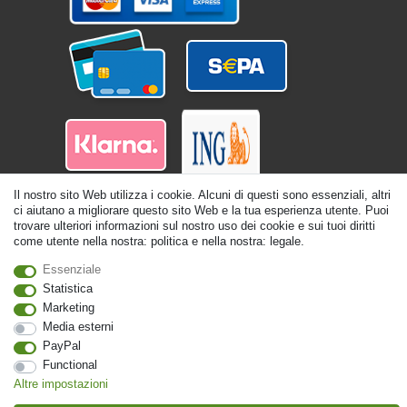
Il nostro sito Web utilizza i cookie. Alcuni di questi sono essenziali, altri
ci aiutano a migliorare questo sito Web e la tua esperienza utente. Puoi
trovare ulteriori informazioni sul nostro uso dei cookie e sui tuoi diritti
come utente nella nostra: politica e nella nostra: legale.
Essenziale
Statistica
© Copyright 2026 | Tutti i diritti riservati. - Tutti i diritti riservati. Prezzi incl.
19% di imposta sul valore aggiunto | prezzi base vedi dettaglio articolo | *Si
Marketing
applica alle consegne in Italia!
Media esterni
PayPal
Contatto
Withdraw from contract here
Functional
Altre impostazioni