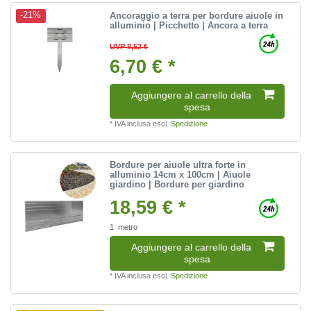
Ancoraggio a terra per bordure aiuole in
-21%
alluminio | Picchetto | Ancora a terra
UVP 8,52 €
6,70 € *
Aggiungere al carrello della
spesa
*
IVA inclusa
escl.
Spedizione
Bordure per aiuole ultra forte in
alluminio 14cm x 100cm | Aiuole
giardino | Bordure per giardino
18,59 € *
1
metro
Aggiungere al carrello della
spesa
*
IVA inclusa
escl.
Spedizione