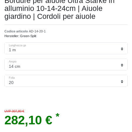
Bordure per aiuole Ultra Starke in
alluminio 10-14-24cm | Aiuole
giardino | Cordoli per aiuole
Codice articolo
AD-14-20-1
Hersteller:
Green-Split
Lunghezza gs
Ampio
Folla
UVP 307,80 €
*
282,10 €