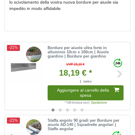
lo scivolamento della vostra nuova bordure per aiuole sia
impedito in modo affidabile.
Bordure per aiuole ultra forte in
-21%
alluminio 10cm x 100cm | Aiuole
giardino | Bordure per giardino
UVP 23,10 €
18,19 € *
1
metro
Aggiungere al carrello della
spesa
*
IVA inclusa
escl.
Spedizione
Staffa angolo 90 gradi per Bordure per
-21%
aiuole AD-140 | Squadrette angolari |
Staffe angolar