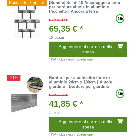
[Bundle] Set di 10 Ancoraggio a terra
Pacchetto di articoli
per bordure aiuole in alluminio |
Picchetto | Ancora a terra
UVP 83,17 €
65,35 € *
10
pezzo
Aggiungere al carrello della
spesa
*
IVA inclusa
escl.
Spedizione
Bordure per aiuole ultra forte in
-21%
alluminio 24cm x 100cm | Aiuole
giardino | Bordure per giardino
UVP 53,25 €
41,85 € *
1
metro
Aggiungere al carrello della
spesa
*
IVA inclusa
escl.
Spedizione