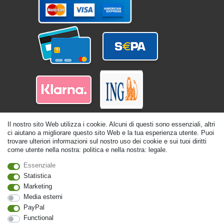
Il nostro sito Web utilizza i cookie. Alcuni di questi sono essenziali, altri
ci aiutano a migliorare questo sito Web e la tua esperienza utente. Puoi
trovare ulteriori informazioni sul nostro uso dei cookie e sui tuoi diritti
come utente nella nostra: politica e nella nostra: legale.
Essenziale
© Copyright 2026 | Tutti i diritti riservati. - Tutti i diritti riservati. Prezzi incl.
Statistica
19% di imposta sul valore aggiunto | prezzi base vedi dettaglio articolo | *Si
Marketing
applica alle consegne in Italia!
Media esterni
Contatto
Withdraw from contract here
PayPal
Functional