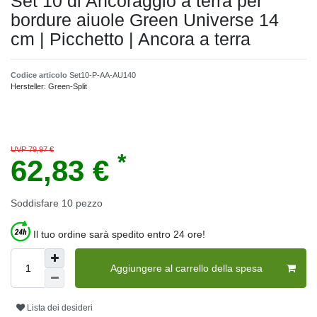
Set 10 di Ancoraggio a terra per
bordure aiuole Green Universe 14
cm | Picchetto | Ancora a terra
Codice articolo
Set10-P-AA-AU140
Hersteller:
Green-Split
UVP 79,97 €
*
62,83 €
Soddisfare
10
pezzo
Il tuo ordine sarà spedito entro 24 ore!
Aggiungere al carrello della spesa
Lista dei desideri