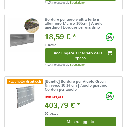
*
IVA inclusa
escl.
Spedizione
Bordure per aiuole ultra forte in
alluminio 14cm x 100cm | Aiuole
giardino | Bordure per giardino
18,59 € *
1
metro
Aggiungere al carrello della
spesa
*
IVA inclusa
escl.
Spedizione
[Bundle] Bordure per Aiuole Green
Pacchetto di articoli
Universe 10-14 cm | Aiuole giardino |
Cordoli per aiuole
UVP 513,91 €
403,79 € *
20
pezzo
Mostra oggetto