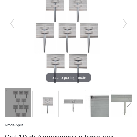
Toccare per ingrandire
Green-Split