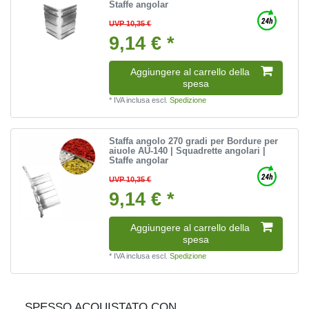
Staffe angolar
UVP 10,35 €
9,14 € *
Aggiungere al carrello della
spesa
*
IVA inclusa
escl.
Spedizione
Staffa angolo 270 gradi per Bordure per
aiuole AU-140 | Squadrette angolari |
Staffe angolar
UVP 10,35 €
9,14 € *
Aggiungere al carrello della
spesa
*
IVA inclusa
escl.
Spedizione
SPESSO ACQUISTATO CON...